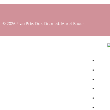
© 2026 Frau Priv.-Doz. Dr. med. Maret Bauer
Ho
Akt
Pra
Ter
Pra
Lei